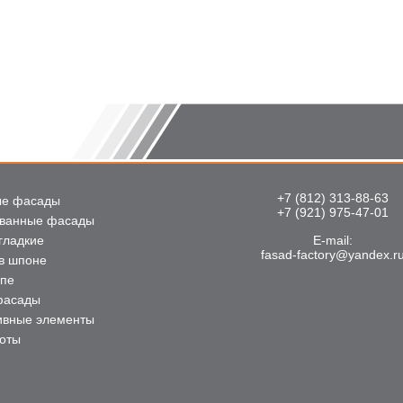
+7 (812) 313-88-63
е фасады
+7 (921) 975-47-01
ванные фасады
гладкие
E-mail:
fasad-factory@yandex.r
в шпоне
упе
фасады
ивные элементы
боты