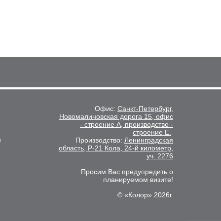
Офис:
Санкт-Петербург,
Новомалиновская дорога 15, офис
- строение А, производство -
строение Е.
u
Производство:
Ленинградская
область, Р-21 Кола, 24-й километр,
уч. 2276
Просим Вас предупредить о
планируемом визите!
© «Колор» 2026г.