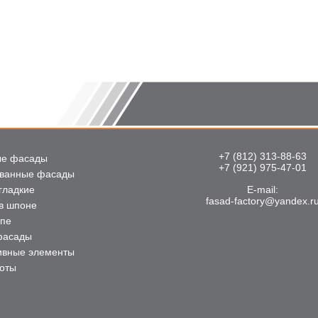
+7 (812) 313-88-63
е фасады
+7 (921) 975-47-01
ванные фасады
гладкие
E-mail:
fasad-factory@yandex.r
в шпоне
упе
фасады
ивные элементы
боты