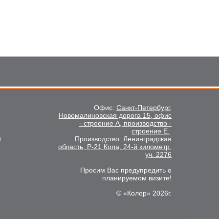
Офис:
Санкт-Петербург,
Новомалиновская дорога 15, офис
- строение А, производство -
строение Е.
u
Производство:
Ленинградская
область, Р-21 Кола, 24-й километр,
уч. 2276
Просим Вас предупредить о
планируемом визите!
© «Колор» 2026г.